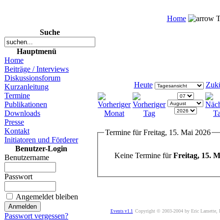
Home
T
Suche
Hauptmenü
Home
Beiträge / Interviews
Diskussionsforum
Heute
Zukü
Kurzanleitung
Termine
Publikationen
Downloads
Presse
Kontakt
Termine für Freitag, 15. Mai 2026
Initiatoren und Förderer
Benutzer-Login
Keine Termine für
Freitag, 15. 
Benutzername
Passwort
Angemeldet bleiben
Copyright © 2003-2004 by Eric Lamette,
Events v1.1
Passwort vergessen?