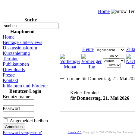
Home
Ter
Suche
Hauptmenü
Home
Beiträge / Interviews
Diskussionsforum
Heute
Zukü
Kurzanleitung
Termine
Publikationen
Downloads
Presse
Termine für Donnerstag, 21. Mai 20
Kontakt
Initiatoren und Förderer
Benutzer-Login
Keine Termine
Benutzername
für
Donnerstag, 21. Mai 2026
Passwort
Angemeldet bleiben
Passwort vergessen?
Copyright © 2003-2004 by Eric Lamette,
Events v1.1