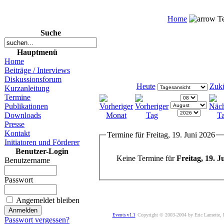
Home
Te
Suche
Hauptmenü
Home
Beiträge / Interviews
Diskussionsforum
Heute
Zukü
Kurzanleitung
Termine
Publikationen
Downloads
Presse
Kontakt
Termine für Freitag, 19. Juni 2026
Initiatoren und Förderer
Benutzer-Login
Keine Termine für
Freitag, 19. J
Benutzername
Passwort
Angemeldet bleiben
Copyright © 2003-2004 by Eric Lamette,
Events v1.1
Passwort vergessen?